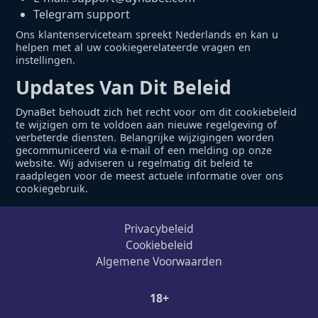
Telegram support
Ons klantenserviceteam spreekt Nederlands en kan u
helpen met al uw cookiegerelateerde vragen en
instellingen.
Updates Van Dit Beleid
DynaBet behoudt zich het recht voor om dit cookiebeleid
te wijzigen om te voldoen aan nieuwe regelgeving of
verbeterde diensten. Belangrijke wijzigingen worden
gecommuniceerd via e-mail of een melding op onze
website. Wij adviseren u regelmatig dit beleid te
raadplegen voor de meest actuele informatie over ons
cookiegebruik.
Privacybeleid
Cookiebeleid
Algemene Voorwaarden
18+