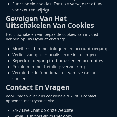
Functionele cookies: Tot u ze verwijdert of uw
voorkeuren wijzigt
Gevolgen Van Het
Uitschakelen Van Cookies
Het uitschakelen van bepaalde cookies kan invloed
hebben op uw DynaBet ervaring:
Moeilijkheden met inloggen en accounttoegang
Verlies van gepersonaliseerde instellingen
Beperkte toegang tot bonussen en promoties
Problemen met betalingsverwerking
Verminderde functionaliteit van live casino
spellen
Contact En Vragen
Voor vragen over ons cookiebeleid kunt u contact
opnemen met DynaBet via:
24/7 Live Chat op onze website
E-mail: support@dynabet.com