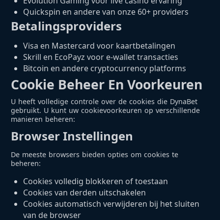
Evolution Gaming voor live casino ervaring
Quickspin en andere van onze 60+ providers
Betalingsproviders
Visa en Mastercard voor kaartbetalingen
Skrill en EcoPayz voor e-wallet transacties
Bitcoin en andere cryptocurrency platforms
Cookie Beheer En Voorkeuren
U heeft volledige controle over de cookies die DynaBet
gebruikt. U kunt uw cookievoorkeuren op verschillende
manieren beheren:
Browser Instellingen
De meeste browsers bieden opties om cookies te
beheren:
Cookies volledig blokkeren of toestaan
Cookies van derden uitschakelen
Cookies automatisch verwijderen bij het sluiten
van de browser