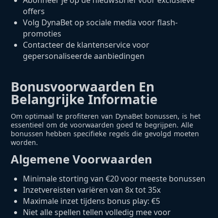
Abonneer je op de nieuwsbrief voor exclusieve
offers
Volg DynaBet op sociale media voor flash-
promoties
Contacteer de klantenservice voor
gepersonaliseerde aanbiedingen
Bonusvoorwaarden En
Belangrijke Informatie
Om optimaal te profiteren van DynaBet bonussen, is het
essentieel om de voorwaarden goed te begrijpen. Alle
bonussen hebben specifieke regels die gevolgd moeten
worden.
Algemene Voorwaarden
Minimale storting van €20 voor meeste bonussen
Inzetvereisten variëren van 8x tot 35x
Maximale inzet tijdens bonus play: €5
Niet alle spellen tellen volledig mee voor