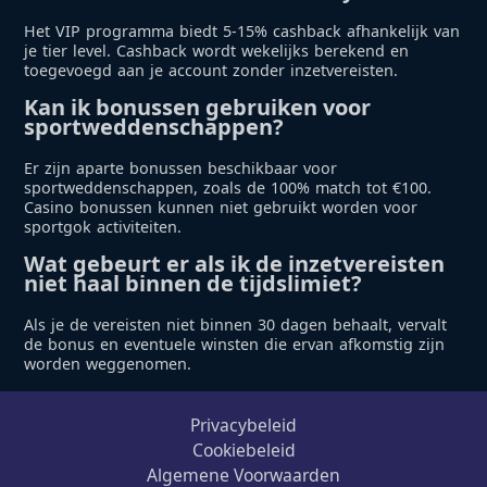
Het VIP programma biedt 5-15% cashback afhankelijk van
je tier level. Cashback wordt wekelijks berekend en
toegevoegd aan je account zonder inzetvereisten.
Kan ik bonussen gebruiken voor
sportweddenschappen?
Er zijn aparte bonussen beschikbaar voor
sportweddenschappen, zoals de 100% match tot €100.
Casino bonussen kunnen niet gebruikt worden voor
sportgok activiteiten.
Wat gebeurt er als ik de inzetvereisten
niet haal binnen de tijdslimiet?
Als je de vereisten niet binnen 30 dagen behaalt, vervalt
de bonus en eventuele winsten die ervan afkomstig zijn
worden weggenomen.
Privacybeleid
Cookiebeleid
Algemene Voorwaarden