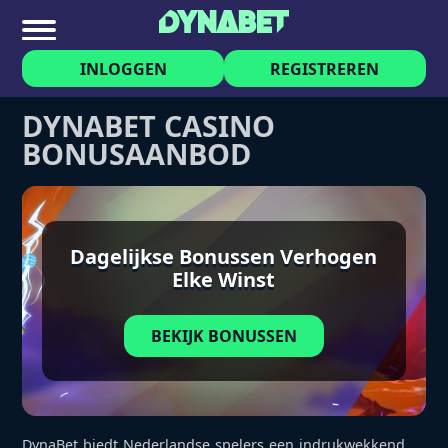
INLOGGEN
REGISTREREN
DYNABET CASINO
BONUSAANBOD
Dagelijkse Bonussen Verhogen
Elke Winst
BEKIJK BONUSSEN
DynaBet biedt Nederlandse spelers een indrukwekkend